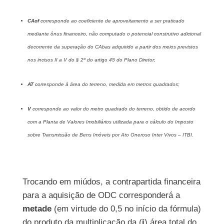
CAof
corresponde ao coeficiente de aproveitamento a ser praticado
mediante ônus financeiro, não computado o potencial construtivo adicional
decorrente da superação do CAbas adquirido a partir dos meios previstos
nos incisos II a V do § 2º do
artigo
45 do Plano Diretor
;
AT
corresponde à área do terreno, medida em metros quadrados;
V
corresponde ao valor do metro quadrado do terreno, obtido de acordo
com a Planta de Valores Imobiliários utilizada para o cálculo do Imposto
sobre Transmissão de Bens Imóveis por Ato Oneroso Inter Vivos – ITBI.
Trocando em miúdos, a contrapartida financeira
para a aquisição de ODC corresponderá a
metade
(em virtude do 0,5 no início da fórmula)
do produto da multiplicação da (
i
) área total do