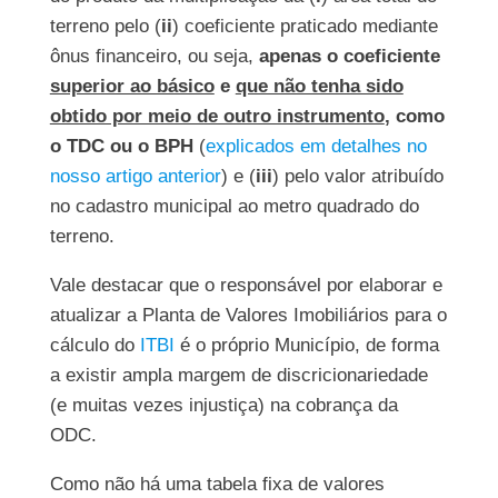
terreno pelo (
ii
) coeficiente praticado mediante
ônus financeiro, ou seja,
apenas o coeficiente
superior ao básico
e
que não tenha sido
obtido por meio de outro instrumento
, como
o TDC ou o BPH
(
explicados em detalhes no
nosso artigo anterior
) e (
iii
) pelo valor atribuído
no cadastro municipal ao metro quadrado do
terreno.
Vale destacar que o responsável por elaborar e
atualizar a Planta de Valores Imobiliários para o
cálculo do
ITBI
é o próprio Município, de forma
a existir ampla margem de discricionariedade
(e muitas vezes injustiça) na cobrança da
ODC.
Como não há uma tabela fixa de valores