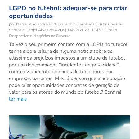
LGPD no futebol: adequar-se para criar
oportunidades
por
Daniel Alexandre Portilho Jardim
,
Fernanda Cristina Soares
Santos
e
Daniel Alves de Ávila
|
14/07/2022
|
LGPD
,
Direito
Desportivo e Negócios no Esporte
Talvez o seu primeiro contato com a LGPD no futebol
tenha sido a leitura de alguma notícia sobre os
altíssimos prejuízos impostos a um clube de futebol
por um dos chamados “incidentes de privacidade”,
como o vazamento de dados de torcedores por
empresas parceiras. Mas já pensou que a adequação
pode criar oportunidades concretas de geração de
valor para os atores do mundo do futebol? Confira!
ler mais