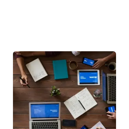
Idiomas:
inglês, espanhol e francês.
daniel@lageportilhojardim.com.br