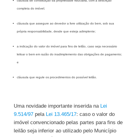
cláusula de constituição da propriedade fiduciária, com a descrição
completa do imóvel;
cláusula que assegure ao devedor a livre utilização do bem, sob sua
própria responsabilidade, desde que esteja adimplente;
a indicação do valor do imóvel para fins de leilão, caso seja necessário
leiloar o bem em razão do inadimplemento das obrigações de pagamento;
e
cláusula que regule os procedimentos do possível leilão.
Uma novidade importante inserida na
Lei
9.514/97
pela
Lei 13.465/17
: caso o valor do
imóvel convencionado pelas partes para fins de
leilão seja inferior ao utilizado pelo Município