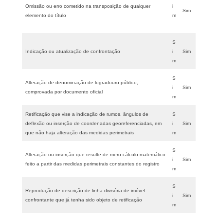
Omissão ou erro cometido na transposição de qualquer
i
Sim
elemento do título
m
S
Indicação ou atualização de confrontação
i
Sim
m
S
Alteração de denominação de logradouro público,
i
Sim
comprovada por documento oficial
m
Retificação que vise a indicação de rumos, ângulos de
S
deflexão ou inserção de coordenadas georeferenciadas, em
i
Sim
que não haja alteração das medidas perimetrais
m
S
Alteração ou inserção que resulte de mero cálculo matemático
i
Sim
feito a partir das medidas perimetrais constantes do registro
m
S
Reprodução de descrição de linha divisória de imóvel
i
Sim
confrontante que já tenha sido objeto de retificação
m