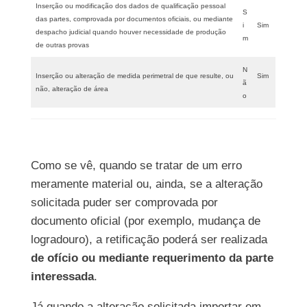
Inserção ou modificação dos dados de qualificação pessoal
S
das partes, comprovada por documentos oficiais, ou mediante
i
Sim
despacho judicial quando houver necessidade de produção
m
de outras provas
N
Inserção ou alteração de medida perimetral de que resulte, ou
Sim
ã
não, alteração de área
o
Como se vê, quando se tratar de um erro
meramente material ou, ainda, se a alteração
solicitada puder ser comprovada por
documento oficial (por exemplo, mudança de
logradouro), a retificação poderá ser realizada
de ofício ou mediante requerimento da parte
interessada
.
Já quando a alteração solicitada importar em