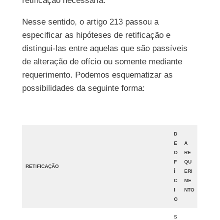
retificação necessária.
Nesse sentido, o artigo 213 passou a
especificar as hipóteses de retificação e
distingui-las entre aquelas que são passíveis
de alteração de ofício ou somente mediante
requerimento. Podemos esquematizar as
possibilidades da seguinte forma:
D
E
A
O
RE
F
QU
RETIFICAÇÃO
Í
ERI
C
ME
I
NTO
O
S