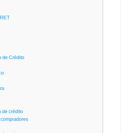
– RET
 de Crédito
co
ra
 de crédito
s compradores