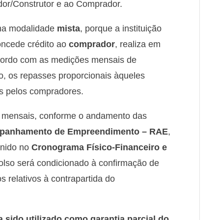
ador/Construtor e ao Comprador.
uma modalidade
mista
, porque a instituição
oncede crédito ao
comprador
, realiza em
acordo com as medições mensais de
, os repasses proporcionais àqueles
os pelos compradores.
s mensais, conforme o andamento das
mpanhamento de Empreendimento – RAE
,
finido no
Cronograma Físico-Financeiro e
lso será condicionado à confirmação de
s relativos à contrapartida do
 sido utilizado como garantia parcial do