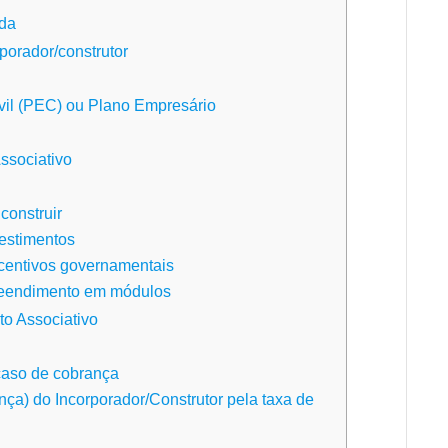
ida
porador/construtor
il (PEC) ou Plano Empresário
ssociativo
construir
vestimentos
ncentivos governamentais
reendimento em módulos
to Associativo
caso de cobrança
nça) do Incorporador/Construtor pela taxa de