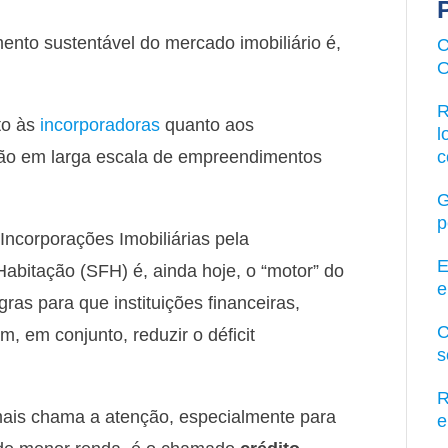
ento sustentável do mercado imobiliário é,
C
O
R
to às
incorporadoras
quanto aos
l
ção em larga escala de empreendimentos
c
G
p
ncorporações Imobiliárias pela
E
Habitação (SFH) é, ainda hoje, o “motor” do
e
gras para que instituições financeiras,
C
 em conjunto, reduzir o déficit
s
R
ais chama a atenção, especialmente para
e