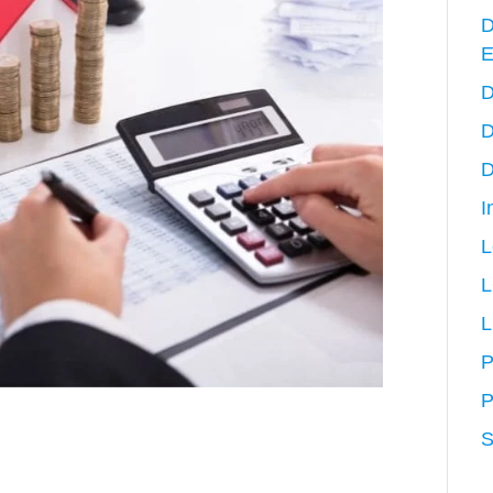
D
E
D
D
D
I
L
L
P
P
S