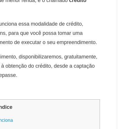
 de menor renda, é o chamado
crédito
unciona essa modalidade de crédito,
ns, para que você possa tomar uma
omento de executar o seu empreendimento.
ecimento, disponibilizaremos, gratuitamente,
à obtenção do crédito, desde a captação
repasse.
ndice
unciona