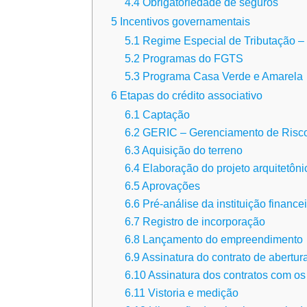
4.4
Obrigatoriedade de seguros
5
Incentivos governamentais
5.1
Regime Especial de Tributação 
5.2
Programas do FGTS
5.3
Programa Casa Verde e Amarela
6
Etapas do crédito associativo
6.1
Captação
6.2
GERIC – Gerenciamento de Risco
6.3
Aquisição do terreno
6.4
Elaboração do projeto arquitetôni
6.5
Aprovações
6.6
Pré-análise da instituição financei
6.7
Registro de incorporação
6.8
Lançamento do empreendimento
6.9
Assinatura do contrato de abertura
6.10
Assinatura dos contratos com o
6.11
Vistoria e medição