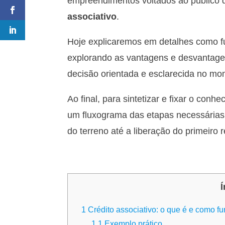
empreendimentos voltados ao público
associativo
.
Hoje explicaremos em detalhes como f
explorando as vantagens e desvantage
decisão orientada e esclarecida no m
Ao final, para sintetizar e fixar o conh
um fluxograma das etapas necessárias 
do terreno até a liberação do primeiro 
Í
1
Crédito associativo: o que é e como f
1.1
Exemplo prático