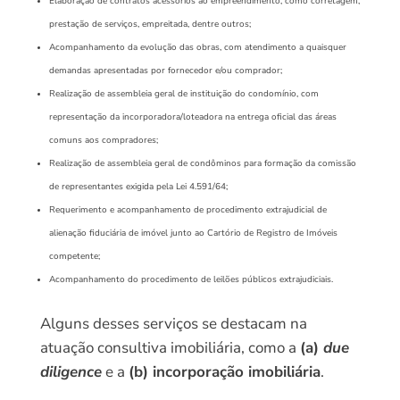
Elaboração de contratos acessórios ao empreendimento, como corretagem,
prestação de serviços, empreitada, dentre outros;
Acompanhamento da evolução das obras, com atendimento a quaisquer
demandas apresentadas por fornecedor e/ou comprador;
Realização de assembleia geral de instituição do condomínio, com
representação da incorporadora/loteadora na entrega oficial das áreas
comuns aos compradores;
Realização de assembleia geral de condôminos para formação da comissão
de representantes exigida pela Lei 4.591/64;
Requerimento e acompanhamento de procedimento extrajudicial de
alienação fiduciária de imóvel junto ao Cartório de Registro de Imóveis
competente;
Acompanhamento do procedimento de leilões públicos extrajudiciais.
Alguns desses serviços se destacam na
atuação consultiva imobiliária, como a
(a)
due
diligence
e a
(b) incorporação imobiliária
.