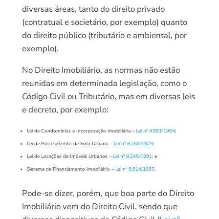
diversas áreas, tanto do direito privado
(contratual e societário, por exemplo) quanto
do direito público (tributário e ambiental, por
exemplo).
No Direito Imobiliário, as normas não estão
reunidas em determinada legislação, como o
Código Civil ou Tributário, mas em diversas leis
e decreto, por exemplo:
Lei de Condomínios e Incorporação Imobiliária –
Lei nº 4.591/1964
;
Lei de Parcelamento de Solo Urbano –
Lei nº 6.766/1979
;
Lei de Locações de Imóveis Urbanos –
Lei nº 8.245/1991
; e
Sistema de Financiamento Imobiliário –
Lei nº 9.514/1997
.
Pode-se dizer, porém, que boa parte do Direito
Imobiliário vem do Direito Civil, sendo que