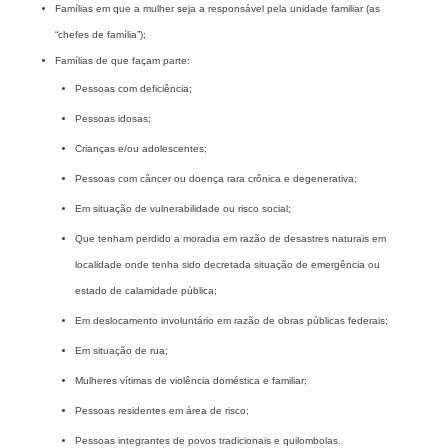
Famílias em que a mulher seja a responsável pela unidade familiar (as
“chefes de família”);
Famílias de que façam parte:
Pessoas com deficiência;
Pessoas idosas;
Crianças e/ou adolescentes;
Pessoas com câncer ou doença rara crônica e degenerativa;
Em situação de vulnerabilidade ou risco social;
Que tenham perdido a moradia em razão de desastres naturais em
localidade onde tenha sido decretada situação de emergência ou
estado de calamidade pública;
Em deslocamento involuntário em razão de obras públicas federais;
Em situação de rua;
Mulheres vítimas de violência doméstica e familiar;
Pessoas residentes em área de risco;
Pessoas integrantes de povos tradicionais e quilombolas.