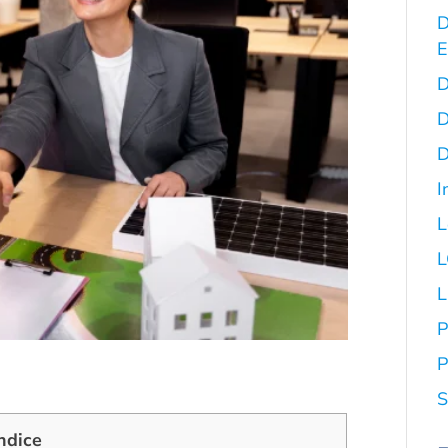
D
E
D
D
D
I
L
L
P
P
S
ndice