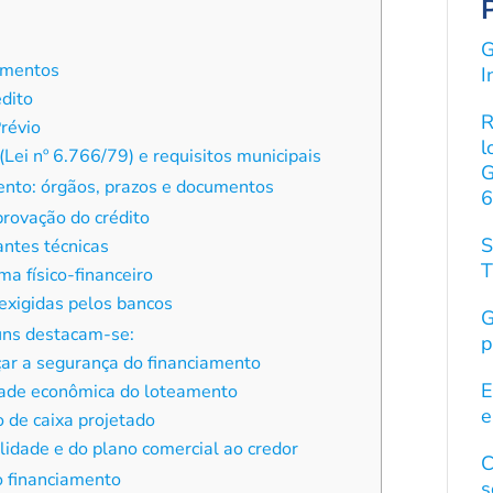
G
eamentos
I
édito
R
Prévio
l
Lei nº 6.766/79) e requisitos municipais
G
ento: órgãos, prazos e documentos
6
provação do crédito
S
antes técnicas
T
ma físico-financeiro
exigidas pelos bancos
G
uns destacam-se:
p
rçar a segurança do financiamento
E
idade econômica do loteamento
e
 de caixa projetado
lidade e do plano comercial ao credor
C
o financiamento
s