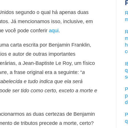
 Unidos segundo o qual há apenas duas
R
m
butos. Já mencionamos isso, inclusive, em
que você pode conferir
aqui
.
R
m
uma carta escrita por Benjamin Franklin,
h
c
ios e autor de outras importantes
literárias, a Jean-Baptiste Le Roy, um físico
I
q
e, a frase original era a seguinte: “
a
s
abelecida e tudo indica que ela será
P
ode ser tido como certo, exceto a morte e
p
d
encionarmos as duas certezas de Benjamin
P
q
mento de tributos precede a morte, certo?