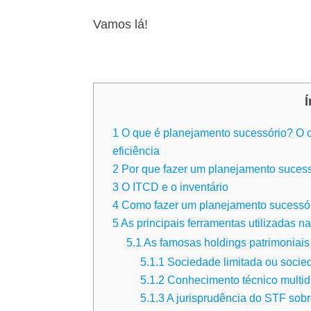
Vamos lá!
Í
1
O que é planejamento sucessório? O 
eficiência
2
Por que fazer um planejamento sucessó
3
O ITCD e o inventário
4
Como fazer um planejamento sucessór
5
As principais ferramentas utilizadas 
5.1
As famosas holdings patrimoniai
5.1.1
Sociedade limitada ou soci
5.1.2
Conhecimento técnico multidi
5.1.3
A jurisprudência do STF sobr