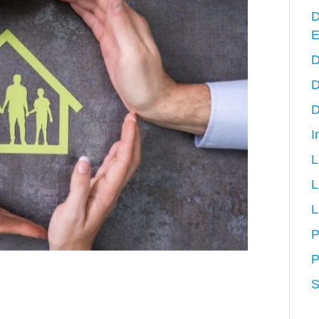
D
E
D
D
D
I
L
L
P
P
S