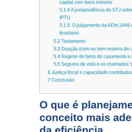
capital com bens imóveis
5.1.4
A jurisprudência do STJ sobre
IPTU
5.1.5
O julgamento da ADIn 2446 e a
brasileiro
5.2
Testamento
5.3
Doação (com ou sem reserva de u
5.4
Regime de bens do casamento e 
5.5
Seguros de vida e os chamados “
6
Justiça fiscal e capacidade contributi
7
Conclusão
O que é planejam
conceito mais ad
da eficiência