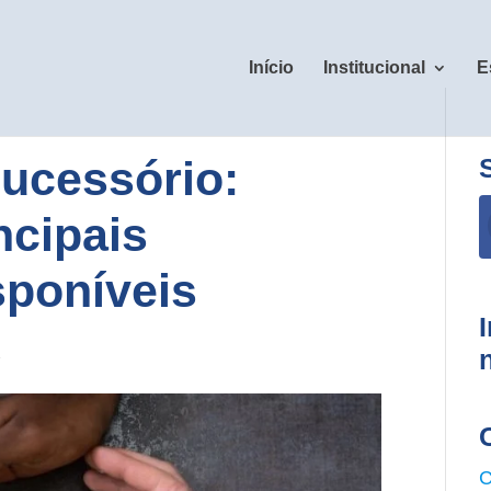
Início
Institucional
E
ucessório:
ncipais
sponíveis
2
C