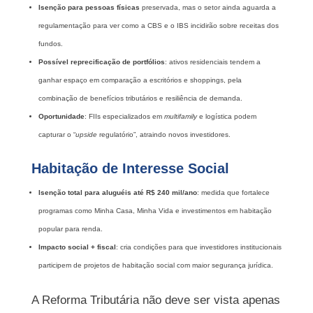
Isenção para pessoas físicas
preservada, mas o setor ainda aguarda a
regulamentação para ver como a CBS e o IBS incidirão sobre receitas dos
fundos.
Possível reprecificação de portfólios
: ativos residenciais tendem a
ganhar espaço em comparação a escritórios e shoppings, pela
combinação de benefícios tributários e resiliência de demanda.
Oportunidade
: FIIs especializados em
multifamily
e logística podem
capturar o “
upside
regulatório”, atraindo novos investidores.
Habitação de Interesse Social
Isenção total para aluguéis até R$ 240 mil/ano
: medida que fortalece
programas como Minha Casa, Minha Vida e investimentos em habitação
popular para renda.
Impacto social + fiscal
: cria condições para que investidores institucionais
participem de projetos de habitação social com maior segurança jurídica.
A Reforma Tributária não deve ser vista apenas