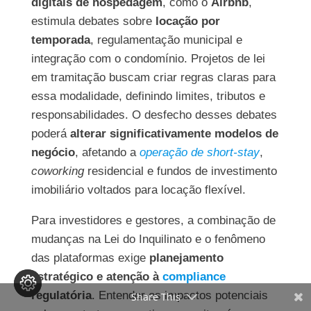
digitais de hospedagem
, como o
Airbnb
,
estimula debates sobre
locação por
temporada
, regulamentação municipal e
integração com o condomínio. Projetos de lei
em tramitação buscam criar regras claras para
essa modalidade, definindo limites, tributos e
responsabilidades. O desfecho desses debates
poderá
alterar significativamente modelos de
negócio
, afetando a
operação de short-stay
,
coworking
residencial e fundos de investimento
imobiliário voltados para locação flexível.
Para investidores e gestores, a combinação de
mudanças na Lei do Inquilinato e o fenômeno
das plataformas exige
planejamento
estratégico e atenção à
compliance
regulatória
. Entender os impactos potenciais
Share This