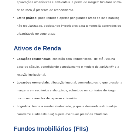
aprovações urbanísticas e ambientais, a perda de margem tributária soma-
se ao risco já presente de licenciamento.
Efeito prático
: pode reduzir o apetite por grandes áreas de land banking
não regularizadas, deslocando investidores para terrenos já aprovados ou
urbanizáveis no curto prazo.
Ativos de Renda
Locações residenciais
: contarão com “redutor social” de até 70% na
base de cálculo, beneficiando especialmente o modelo de
multifamily
e a
locação institucional.
Locações comerciais
: tributação integral, sem redutores, o que pressiona
margens em escritórios e shoppings, sobretudo em contratos de longo
prazo sem cláusulas de repasse automático.
Logística
: tende a manter atratividade, já que a demanda estrutural (e-
commerce e infraestrutura) supera eventuais pressões tributárias.
Fundos Imobiliários (FIIs)