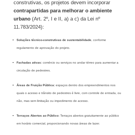
construtivas, os projetos devem incorporar
contrapartidas para melhorar o ambiente
urbano
(Art. 2º, I e II, a) a c) da Lei nº
11.783/2024):
Soluções técnico-construtivas de sustentabilidade
, conforme
regulamento de aprovação do projeto.
Fachadas ativas:
comércio ou serviços no andar térreo para aumentar a
circulação de pedestres.
Áreas de Fruição Pública:
espaços dentro dos empreendimentos nos
quais o acesso e trânsito de pedestres é livre, com controle de entrada, ou
não, mas sem limitação ou impedimento de acesso.
Terraços Abertos ao Público:
Terraços abertos gratuitamente ao público
em horário comercial, proporcionando novas áreas de lazer.