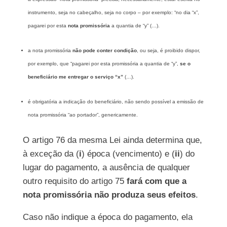
instrumento, seja no cabeçalho, seja no corpo – por exemplo: “no dia “x”,
pagarei por esta
nota
promissória
a quantia de “y” (…).
a nota promissória
não pode conter condição
, ou seja, é proibido dispor,
por exemplo, que “pagarei por esta promissória a quantia de “y”,
se o
beneficiário me entregar o serviço “x”
(…).
é obrigatória a indicação do beneficiário, não sendo possível a emissão de
nota promissória “ao portador”, genericamente.
O artigo 76 da mesma Lei ainda determina que,
à exceção da (
i
) época (vencimento) e (
ii
) do
lugar do pagamento, a ausência de qualquer
outro requisito do artigo 75
fará com que a
nota promissória não produza seus efeitos
.
Caso não indique a época do pagamento, ela