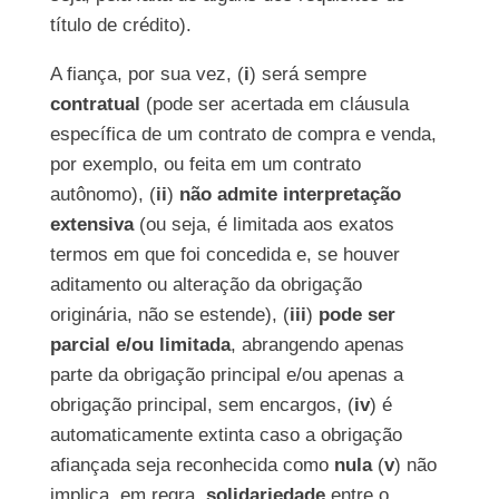
título de crédito).
A fiança, por sua vez, (
i
) será sempre
contratual
(pode ser acertada em cláusula
específica de um contrato de compra e venda,
por exemplo, ou feita em um contrato
autônomo), (
ii
)
não admite interpretação
extensiva
(ou seja, é limitada aos exatos
termos em que foi concedida e, se houver
aditamento ou alteração da obrigação
originária, não se estende), (
iii
)
pode ser
parcial e/ou limitada
, abrangendo apenas
parte da obrigação principal e/ou apenas a
obrigação principal, sem encargos, (
iv
) é
automaticamente extinta caso a obrigação
afiançada seja reconhecida como
nula
(
v
) não
implica, em regra,
solidariedade
entre o