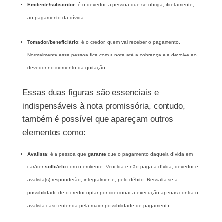
Emitente/subscritor:
é o devedor, a pessoa que se obriga, diretamente,
ao pagamento da dívida.
Tomador/beneficiário
: é o credor, quem vai receber o pagamento.
Normalmente essa pessoa fica com a nota até a cobrança e a devolve ao
devedor no momento da quitação.
Essas duas figuras são essenciais e
indispensáveis à nota promissória, contudo,
também é possível que apareçam outros
elementos como:
Avalista
: é a pessoa que
garante
que o pagamento daquela dívida em
caráter
solidário
com o emitente. Vencida e não paga a dívida, devedor e
avalista(s) responderão, integralmente, pelo débito. Ressalta-se a
possibilidade de o credor optar por direcionar a execução apenas contra o
avalista caso entenda pela maior possibilidade de pagamento.