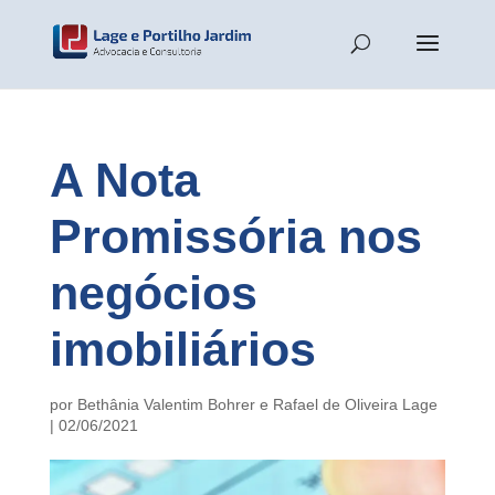
A Nota
Promissória nos
negócios
imobiliários
por
Bethânia Valentim Bohrer
e
Rafael de Oliveira Lage
|
02/06/2021