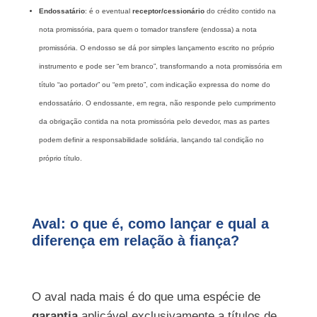
Endossatário
: é o eventual
receptor/cessionário
do crédito contido na
nota promissória, para quem o tomador transfere (endossa) a nota
promissória. O endosso se dá por simples lançamento escrito no próprio
instrumento e pode ser “em branco”, transformando a nota promissória em
título “ao portador” ou “em preto”, com indicação expressa do nome do
endossatário. O endossante, em regra, não responde pelo cumprimento
da obrigação contida na nota promissória pelo devedor, mas as partes
podem definir a responsabilidade solidária, lançando tal condição no
próprio título.
Aval: o que é, como lançar e qual a
diferença em relação à fiança?
O aval nada mais é do que uma espécie de
garantia
aplicável exclusivamente a títulos de