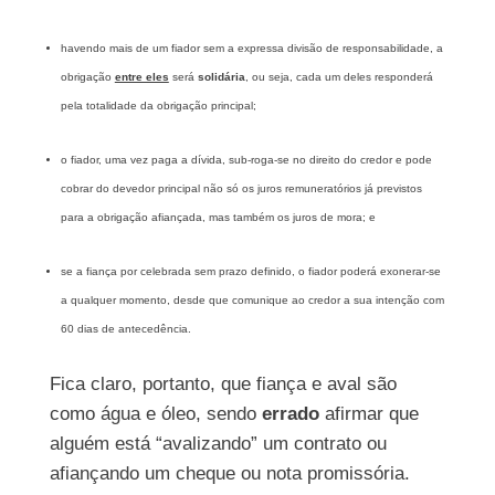
havendo mais de um fiador sem a expressa divisão de responsabilidade, a
obrigação
entre eles
será
solidária
, ou seja, cada um deles responderá
pela totalidade da obrigação principal;
o fiador, uma vez paga a dívida, sub-roga-se no direito do credor e pode
cobrar do devedor principal não só os juros remuneratórios já previstos
para a obrigação afiançada, mas também os juros de mora; e
se a fiança por celebrada sem prazo definido, o fiador poderá exonerar-se
a qualquer momento, desde que comunique ao credor a sua intenção com
60 dias de antecedência.
Fica claro, portanto, que fiança e aval são
como água e óleo, sendo
errado
afirmar que
alguém está “avalizando” um contrato ou
afiançando um cheque ou nota promissória.