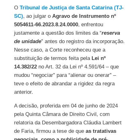
O
Tribunal de Justiça de Santa Catarina (TJ-
SC)
, ao julgar o
Agravo de Instrumento nº
5054611-66.2023.8.24.0000
, enfrentou
justamente a questão dos limites da “
reserva
de unidade
” antes do registro da incorporação.
Nesse caso, a Corte reconheceu que a
substituição de termos feita pela
Lei nº
14.382/22
no Art. 32 da Lei nº 4.591/64 – que
mudou “negociar” para “alienar ou onerar” –
teve o efeito de abrandar a rigidez da regra
anterior.
A decisão, proferida em 04 de junho de 2024
pela Quinta Câmara de Direito Civil, com
relatoria da Desembargadora Cláudia Lambert
de Faria, firmou a tese de que
as tratativas
negociais, como a publicidade de pré-