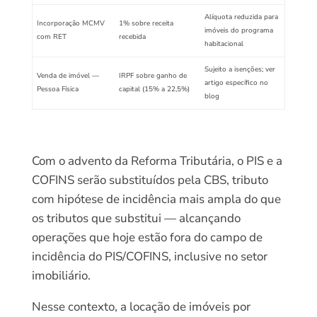
Alíquota reduzida para
Incorporação MCMV
1% sobre receita
imóveis do programa
com RET
recebida
habitacional
Sujeito a isenções; ver
Venda de imóvel —
IRPF sobre ganho de
artigo específico no
Pessoa Física
capital (15% a 22,5%)
blog
Com o advento da Reforma Tributária, o PIS e a
COFINS serão substituídos pela CBS, tributo
com hipótese de incidência mais ampla do que
os tributos que substitui — alcançando
operações que hoje estão fora do campo de
incidência do PIS/COFINS, inclusive no setor
imobiliário.
Nesse contexto, a locação de imóveis por