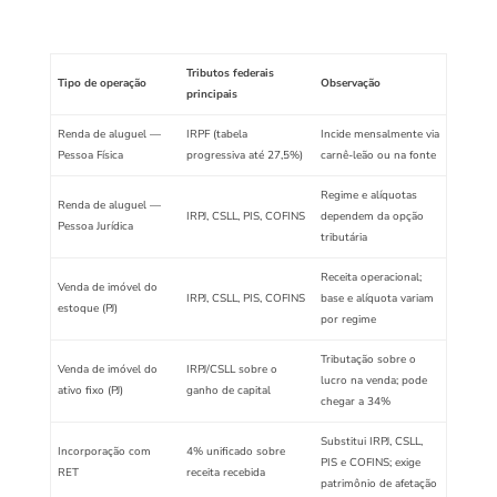
Tributos federais
Tipo de operação
Observação
principais
Renda de aluguel —
IRPF (tabela
Incide mensalmente via
Pessoa Física
progressiva até 27,5%)
carnê-leão ou na fonte
Regime e alíquotas
Renda de aluguel —
IRPJ, CSLL, PIS, COFINS
dependem da opção
Pessoa Jurídica
tributária
Receita operacional;
Venda de imóvel do
IRPJ, CSLL, PIS, COFINS
base e alíquota variam
estoque (PJ)
por regime
Tributação sobre o
Venda de imóvel do
IRPJ/CSLL sobre o
lucro na venda; pode
ativo fixo (PJ)
ganho de capital
chegar a 34%
Substitui IRPJ, CSLL,
Incorporação com
4% unificado sobre
PIS e COFINS; exige
RET
receita recebida
patrimônio de afetação