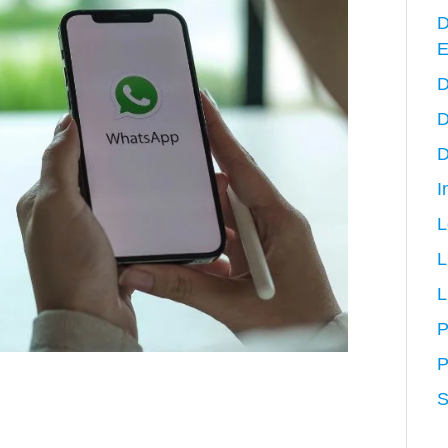
D
E
D
D
D
I
L
L
P
P
S