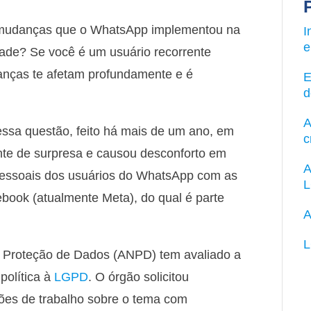
as mudanças que o WhatsApp implementou na
I
e
dade? Se você é um usuário recorrente
anças te afetam profundamente e é
E
d
A
ssa questão, feito há mais de um ano, em
c
nte de surpresa e causou desconforto em
A
pessoais dos usuários do WhatsApp com as
ook (atualmente Meta), do qual é parte
A
L
e Proteção de Dados (ANPD) tem avaliado a
política à
LGPD
. O órgão solicitou
iões de trabalho sobre o tema com