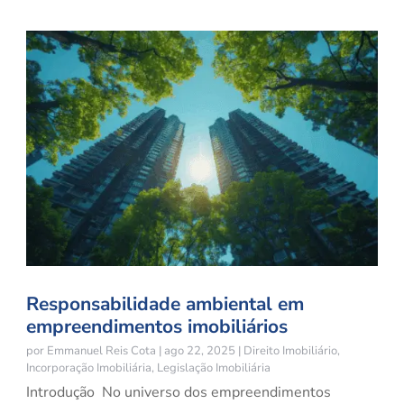
Responsabilidade ambiental em
empreendimentos imobiliários
por
Emmanuel Reis Cota
|
ago 22, 2025
|
Direito Imobiliário
,
Incorporação Imobiliária
,
Legislação Imobiliária
Introdução No universo dos empreendimentos