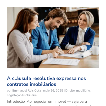
A cláusula resolutiva expressa nos
contratos imobiliários
por
Emmanuel Reis Cota
|
maio 26, 2025
|
Direito Imobiliário
,
Legislação Imobiliária
Introdução Ao negociar um imóvel — seja para